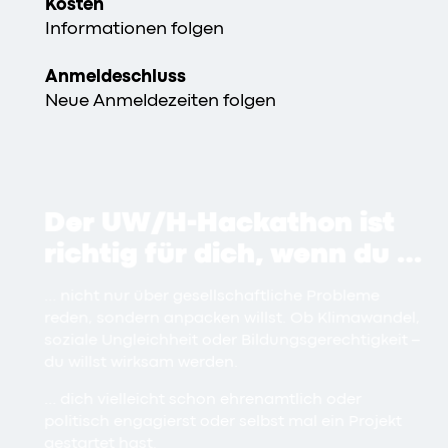
Kosten
Informationen folgen
Anmeldeschluss
Neue Anmeldezeiten folgen
Der
UW/H
-Hackathon ist
richtig für dich, wenn du …
… nicht nur über gesellschaftliche Probleme
reden, sondern anpacken willst. Ob Klimawandel,
soziale Ungleichheit oder Bildungsgerechtigkeit –
du willst wirksam werden.
… dich vielleicht schon ehrenamtlich oder
politisch engagierst oder selbst mal ein Projekt
gestartet hast.