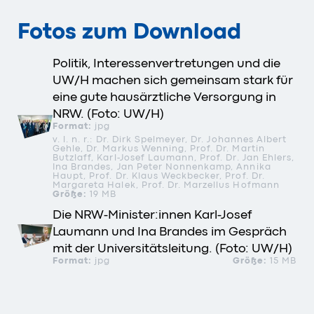
Fotos zum Download
Politik, Interessenvertretungen und die
UW/H machen sich gemeinsam stark für
eine gute hausärztliche Versorgung in
NRW. (Foto: UW/H)
Format:
jpg
v. l. n. r.: Dr. Dirk Spelmeyer, Dr. Johannes Albert
Gehle, Dr. Markus Wenning, Prof. Dr. Martin
Butzlaff, Karl-Josef Laumann, Prof. Dr. Jan Ehlers,
Ina Brandes, Jan Peter Nonnenkamp, Annika
Haupt, Prof. Dr. Klaus Weckbecker, Prof. Dr.
Margareta Halek, Prof. Dr. Marzellus Hofmann
Größe:
19 MB
Die NRW-Minister:innen Karl-Josef
Laumann und Ina Brandes im Gespräch
mit der Universitätsleitung. (Foto: UW/H)
Format:
jpg
Größe:
15 MB