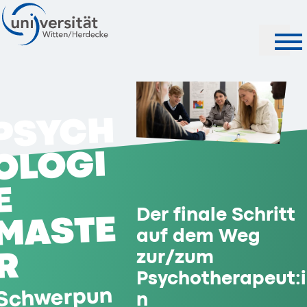
Suche
PSYCH
OLOGI
E
Der finale Schritt
MASTE
auf dem Weg
R
zur/zum
Psychotherapeut:i
Schwerpun
n