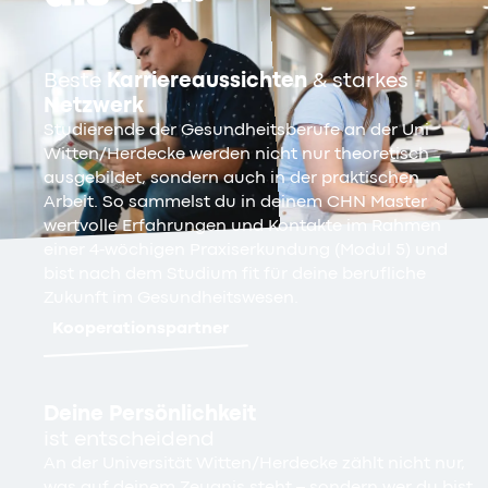
Beste
Karriereaussichten
& starkes
Netzwerk
Studierende der Gesundheitsberufe an der Uni
Witten/Herdecke werden nicht nur theoretisch
ausgebildet, sondern auch in der praktischen
Arbeit. So sammelst du in deinem CHN Master
wertvolle Erfahrungen und Kontakte
im Rahmen
einer 4-wöchigen Praxiserkundung (Modul 5)
und
bist nach dem Studium fit für deine berufliche
Zukunft im Gesundheitswesen.
Kooperationspartner
Deine Persönlichkeit
ist entscheidend
An der Universität Witten/Herdecke zählt nicht nur,
was auf deinem Zeugnis steht – sondern wer du bist.