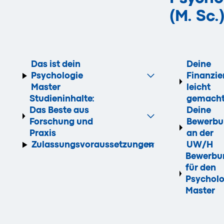
(M. Sc.
Das ist dein
Deine
Psychologie
Finanzie
Master
leicht
Studieninhalte:
gemach
Das Beste aus
Deine
Forschung und
Bewerbu
Praxis
an der
Zulassungsvoraussetzungen
UW/H
Bewerbun
für den
Psycholo
Master