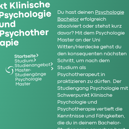
kt Klinische
Psychologie
Du hast deinen
Psychologie
Bachelor
erfolgreich
und
absolviert oder stehst kurz
Psychother
davor? Mit dem Psychologie
Master an der Uni
apie
Witten/Herdecke gehst du
den konsequenten nächsten
Startseite
Schritt, um nach dem
Studium
Studienangebot
Studium als
Master-
Studiengänge
Psychotherapeut:in
Psychologie
praktizieren zu dürfen. Der
Master
Studiengang Psychologie mit
Schwerpunkt Klinische
Psychologie und
Psychotherapie vertieft die
Kenntnisse und Fähigkeiten,
die du in deinem Bachelor-