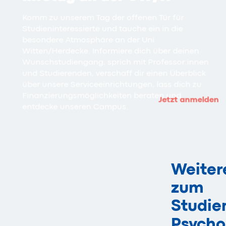
Komm zu unserem Tag der offenen Tür für
Studieninteressierte und tauche ein in die
besondere Atmosphäre an der Uni
Witten/Herdecke. Informiere dich über deinen
Wunschstudiengang, sprich mit Professor:innen
und Studierenden, verschaff dir einen Überblick
über unsere Serviceeinrichtungen, lass dich zu
Finanzierungsmöglichkeiten beraten und
Jetzt anmelden
entdecke unseren Campus.
Weiter
zum
Studi
Psycho