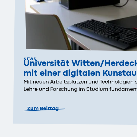
NEWS
Universität Witten/Herdec
mit einer digitalen Kunstau
Mit neuen Arbeitsplätzen und Technologien s
Lehre und Forschung im Studium fundament
Zum Beitrag