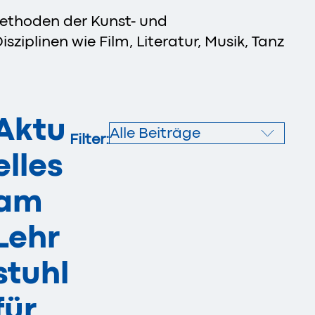
Methoden der Kunst- und
iplinen wie Film, Literatur, Musik, Tanz
Aktu
Alle Beiträge
Filter:
elles
am
Lehr
stuhl
für