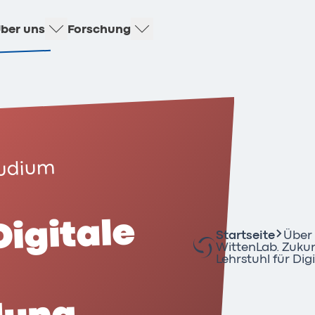
ber uns
Forschung
tudium
Digitale
Startseite
Über
WittenLab. Zuku
Lehrstuhl für Di