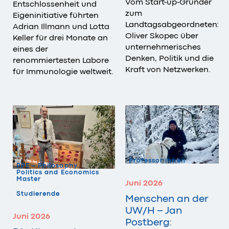
Vom Start-up-Gründer
Entschlossenheit und
zum
Eigeninitiative führten
Landtagsabgeordneten:
Adrian Illmann und Lotta
Oliver Skopec über
Keller für drei Monate an
unternehmerisches
eines der
Denken, Politik und die
renommiertesten Labore
Kraft von Netzwerken.
für Immunologie weltweit.
Professor:innen
PPE – Philosophy,
Politics and Economics
Master
Juni 2026
Studierende
Menschen an der
UW/H – Jan
Juni 2026
Postberg: