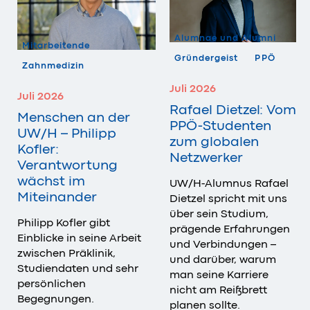
Alumnae und Alumni
Mitarbeitende
Gründergeist
PPÖ
Zahnmedizin
Juli 2026
Juli 2026
Rafael Dietzel: Vom
Menschen an der
PPÖ-Studenten
UW/H – Philipp
zum globalen
Kofler:
Netzwerker
Verantwortung
wächst im
UW/H-Alumnus Rafael
Miteinander
Dietzel spricht mit uns
über sein Studium,
Philipp Kofler gibt
prägende Erfahrungen
Einblicke in seine Arbeit
und Verbindungen –
zwischen Präklinik,
und darüber, warum
Studiendaten und sehr
man seine Karriere
persönlichen
nicht am Reißbrett
Begegnungen.
planen sollte.