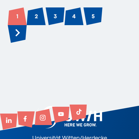
1
2
3
4
5
...
Universität Witten/Herdecke