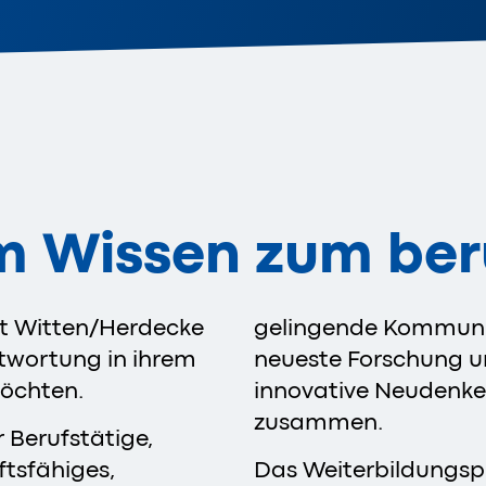
m Wissen zum beru
ät Witten/Herdecke
gelingende Kommunik
antwortung in ihrem
neueste Forschung u
möchten.
innovative Neudenker
zusammen.
 Berufstätige,
ftsfähiges,
Das Weiterbildungs