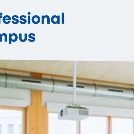
fessional
mpus