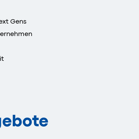
ext Gens
ternehmen
it
ebote