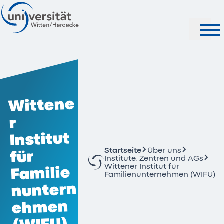
Suche
Wittene
r
Institut
Startseite
Über uns
für
Institute, Zentren und AGs
Wittener Institut für
Familie
Familienunternehmen (WIFU)
nuntern
ehmen