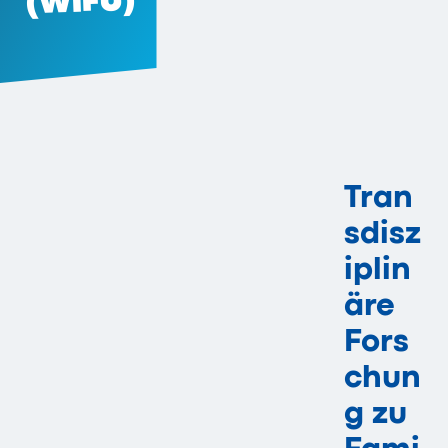
(WIFU)
Tran
sdisz
iplin
äre
Fors
chun
g zu