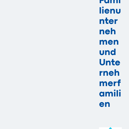
Fami
lienu
nter
neh
men
und
Unte
rneh
merf
amili
en