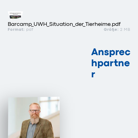
Barcamp_UWH_Situation_der_Tierheime.pdf
Format:
pdf
Größe:
2 MB
Ansprec
hpartne
r