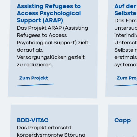
Assisting Refugees to
Auf der
Access Psychological
Selbste
Support (ARAP)
Das For
Das Projekt ARAP (Assisting
untersu
Refugees to Access
interindi
Psychological Support) zielt
Untersc
darauf ab,
Selbstei
Versorgungslücken gezielt
erstmal
zu reduzieren.
systemat
Zum Projekt
Zum Pro
BDD-VITAC
Capp
Das Projekt erforscht
körperdysmorphe Störung