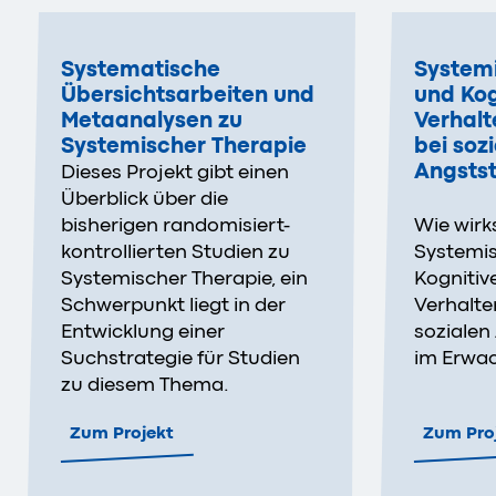
Systematische
System
Übersichtsarbeiten und
und Kog
Metaanalysen zu
Verhalt
Systemischer Therapie
bei soz
Angsts
Dieses Projekt gibt einen
Überblick über die
Wie wirk
bisherigen randomisiert-
Systemis
kontrollierten Studien zu
Kognitiv
Systemischer Therapie, ein
Verhalte
Schwerpunkt liegt in der
sozialen
Entwicklung einer
im Erwa
Suchstrategie für Studien
zu diesem Thema.
Zum Projekt
Zum Pro