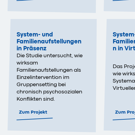
System- und
System
Familienaufstellungen
Familie
in Präsenz
n in Vir
Die Studie untersucht, wie
wirksam
Das Proj
Familienaufstellungen als
wie wir
Einzelintervention im
Systemau
Gruppensetting bei
Virtuelle
chronisch psychosozialen
Konflikten sind.
Zum Projekt
Zum Pro