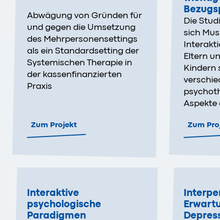
Bezugs
Abwägung von Gründen für
Die Stud
und gegen die Umsetzung
sich Mus
des Mehrpersonensettings
Interakt
als ein Standardsetting der
Eltern u
Systemischen Therapie in
Kindern 
der kassenfinanzierten
verschi
Praxis
psychot
Aspekte 
Zum Projekt
Zum Pro
Interaktive
Interpe
psychologische
Erwart
Paradigmen
Depres