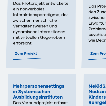
Das Pilotprojekt entwickelte
Das Proj
ein nonverbales
den Zu
Interaktionsparadigma, das
zwischen
zwischenmenschliche
Erwartun
Verhaltensweisen und
Problem
dynamische Interaktionen
psychis
mit virtuellen Gegenübern
wie Depr
erforscht.
Zum Projekt
Zum Pro
Mehrpersonensettings
MeKidS.
in Systemischen
Medizin
Ausbildungsinstituten
Kinders
Ruhrge
Das Verbundprojekt erfasst