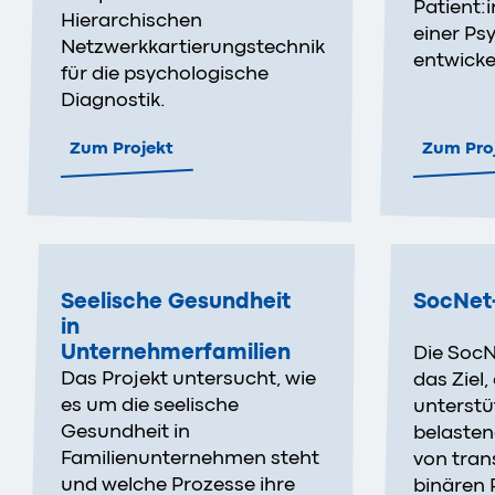
Patient:
Hierarchischen
einer Ps
Netzwerkkartierungstechnik
entwicke
für die psychologische
Diagnostik.
Zum Projekt
Zum Pro
Seelische Gesundheit
SocNet
in
Unternehmerfamilien
Die SocN
Das Projekt untersucht, wie
das Ziel,
es um die seelische
unterst
Gesundheit in
belaste
Familienunternehmen steht
von tran
und welche Prozesse ihre
binären