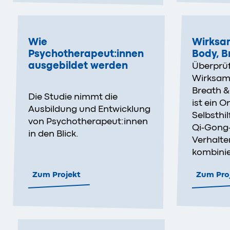
Wie
Wirksa
Psychotherapeut:innen
Body, B
ausgebildet werden
Überprü
Wirksamk
Breath &
Die Studie nimmt die
ist ein O
Ausbildung und Entwicklung
Selbsthi
von Psychotherapeut:innen
Qi-Gong
in den Blick.
Verhalte
kombinie
Zum Projekt
Zum Pro