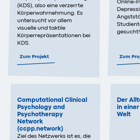
Online-I
(KDS), also eine verzerrte
Depress
Körperwahrnehmung. Es
Angstst
untersucht vor allem
Studien
visuelle und taktile
gesucht!
Körperrepräsentationen bei
KDS.
Zum Projekt
Zum Pro
Computational Clinical
Der All
Psychology and
in einer
Psychotherapy
Welt
Network
(ccpp.network)
Ziel des Netzwerks ist es, die