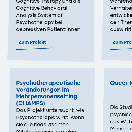
Cognitive Therapy und die
während 
Cognitive Behavioral
Verhalte
Analysis System of
entwicke
Psychotherapy bei
den Ther
depressiven Patient:innen.
auswirkt
Zum Projekt
Zum Pro
Psychotherapeutische
Queer 
Veränderungen im
Mehrpersonensetting
(CHAMPS)
Die Studi
Das Projekt untersucht, wie
psychisc
Psychotherapie wirkt, wenn
das Wohl
sie alle bedeutsamen
Mensche
Mitglieder eines sozialen