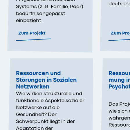
deutsch
Systems (z. B. Familie, Paar)
bedürfnisangepasst
einbezieht.
Zum Projekt
Zum Pro
Ressourcen und
Ressou
Störungen in Sozialen
mung im
Netzwerken
Psycho
Wie wirken strukturelle und
funktionale Aspekte sozialer
Das Proj
Netzwerke auf die
wie sich 
Gesundheit? Der
wahrge
Schwerpunkt liegt in der
Ressour
Adaptation der