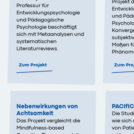
Projekt d
Professur für
Entwickl
Entwicklungspsychologie
und Päd
und Pädagogische
Psycholo
Psychologie beschäftigt
Konverg
sich mit Metaanalysen und
subjekti
systematischen
Maßen fü
Literaturreviews.
Phänom
Zum Projekt
Zum Pro
Nebenwirkungen von
PACIfIC
Achtsamkeit
Die Stud
Das Projekt vergleicht die
wie sich 
Mindfulness-based
von Pati