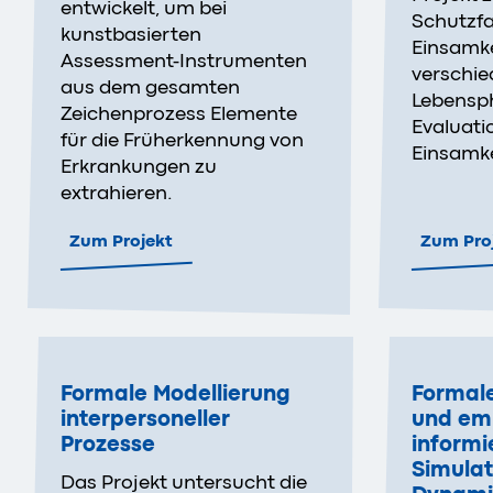
entwickelt, um bei
Schutzfa
kunstbasierten
Einsamke
Assessment-Instrumenten
verschi
aus dem gesamten
Lebensp
Zeichenprozess Elemente
Evaluati
für die Früherkennung von
Einsamke
Erkrankungen zu
extrahieren.
Zum Projekt
Zum Pro
Formale Modellierung
Formale
interpersoneller
und emp
Prozesse
informi
Simulat
Das Projekt untersucht die