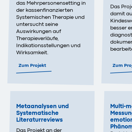
das Mehrpersonensetting in
Das Proj
der kassenfinanzierten
damit au
Systemischen Therapie und
Kindesw
untersucht seine
besser e
Auswirkungen auf
diagnosti
Therapieverläufe,
dokumen
Indikationsstellungen und
bearbeit
Wirksamkeit.
Zum Projekt
Zum Pro
Metaanalysen und
Multi-
Systematische
Messung
Literaturreviews
emotio
Phäno
Das Projekt an der