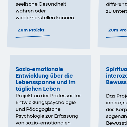
seelische Gesundheit
differenz
wahren oder
zu unter
wiederherstellen können.
Zum Projekt
Zum Pro
Sozio-emotionale
Spiritua
Entwicklung über die
interoz
Lebensspanne und im
Bewuss
täglichen Leben
Projekt an der Professur für
Das Proj
Entwicklungspsychologie
innere, s
und Pädagogische
des Körp
Psychologie zur Erfassung
sogenann
von sozio-emotionalen
Bewussth