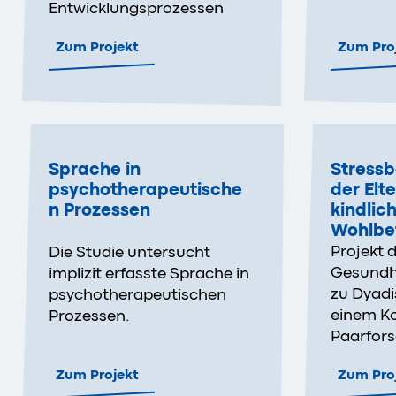
Entwicklungsprozessen
Zum Projekt
Zum Pro
Sprache in
Stress
psychotherapeutische
der Elt
n Prozessen
kindlic
Wohlbe
Projekt d
Die Studie untersucht
Gesundh
implizit erfasste Sprache in
zu Dyad
psychotherapeutischen
einem Ko
Prozessen.
Paarfor
Zum Projekt
Zum Pro