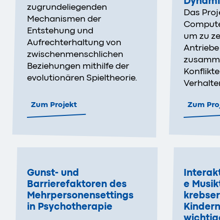
Dynami
zugrundeliegenden
Das Proj
Mechanismen der
Compute
Entstehung und
um zu ze
Aufrechterhaltung von
Antriebe
zwischenmenschlichen
zusamme
Beziehungen mithilfe der
Konflikt
evolutionären Spieltheorie.
Verhalte
Zum Projekt
Zum Pro
Gunst- und
Interak
Barrierefaktoren des
e Musik
Mehrpersonensettings
krebse
in Psychotherapie
Kinder
wichtig