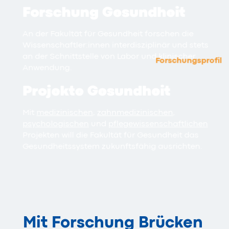
Forschung Gesundheit
An der Fakultät für Gesundheit forschen die
Wissenschaftler:innen interdisziplinär und stets
an der Schnittstelle von Labor und klinischer
Forschungsprofil
Anwendung.
Projekte Gesundheit
Mit
medizinischen
,
zahnmedizinischen
,
psychologischen
und
pflegewissenschaftlichen
Projekten will die Fakultät für Gesundheit das
Gesundheitssystem zukunftsfähig ausrichten.
Mit Forschung Brücken