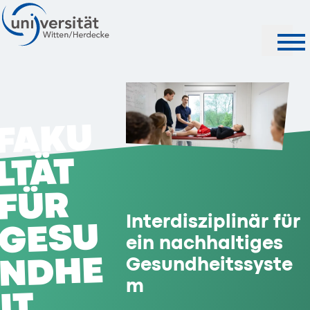
Suche
FAKU
LTÄT
FÜR
Interdisziplinär für
GESU
ein nachhaltiges
NDHE
Gesundheitssyste
m
IT