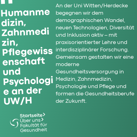
An der Uni Witten/Herdecke
Humanme
begegnen wir dem
dizin,
demographischen Wandel,
neuen Technologien, Diversität
Zahnmedi
und Inklusion aktiv – mit
zin,
praxisorientierter Lehre und
Pflegewiss
interdisziplinärer Forschung.
Gemeinsam gestalten wir eine
enschaft
moderne
und
Gesundheitsversorgung in
Psychologi
Medizin, Zahnmedizin,
Psychologie und Pflege und
e an der
formen die Gesundheitsberufe
UW/H
der Zukunft.
Startseite
Über uns
Fakultät für
Gesundheit