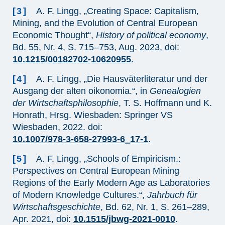
[3]
A. F. Lingg, „Creating Space: Capitalism,
Mining, and the Evolution of Central European
Economic Thought“,
History of political economy
,
Bd. 55, Nr. 4, S. 715–753, Aug. 2023, doi:
10.1215/00182702-10620955
.
[4]
A. F. Lingg, „Die Hausväterliteratur und der
Ausgang der alten oikonomia.“, in
Genealogien
der Wirtschaftsphilosophie
, T. S. Hoffmann und K.
Honrath, Hrsg. Wiesbaden: Springer VS
Wiesbaden, 2022. doi:
10.1007/978-3-658-27993-6_17-1
.
[5]
A. F. Lingg, „Schools of Empiricism.:
Perspectives on Central European Mining
Regions of the Early Modern Age as Laboratories
of Modern Knowledge Cultures.“,
Jahrbuch für
Wirtschaftsgeschichte
, Bd. 62, Nr. 1, S. 261–289,
Apr. 2021, doi:
10.1515/jbwg-2021-0010
.