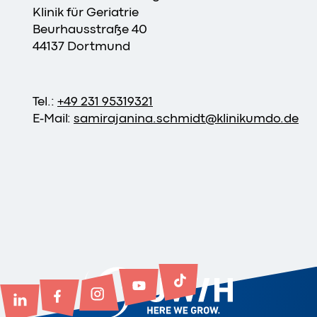
Klinik für Geriatrie
Beurhausstraße 40
44137 Dortmund
Tel.:
+49 231 95319321
E-Mail:
samirajanina.schmidt
@
klinikumdo
.
de