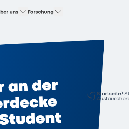
ber uns
Forschung
 an der
Startseite
S
erdecke
Austauschpr
 Student