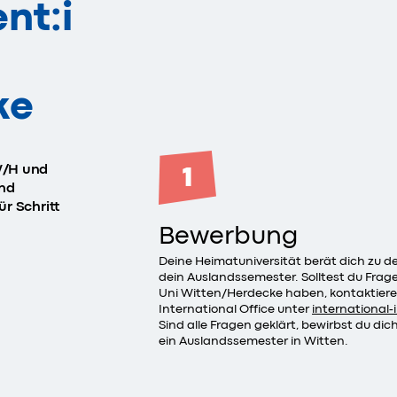
nt:i
ke
1
UW/H und
and
ür Schritt
Bewerbung
Deine Heimatuniversität berät dich zu d
dein Auslandssemester. Solltest du Fra
Uni Witten/Herdecke haben, kontaktiere
International Office unter
international
Sind alle Fragen geklärt, bewirbst du dic
ein Auslandssemester in Witten.