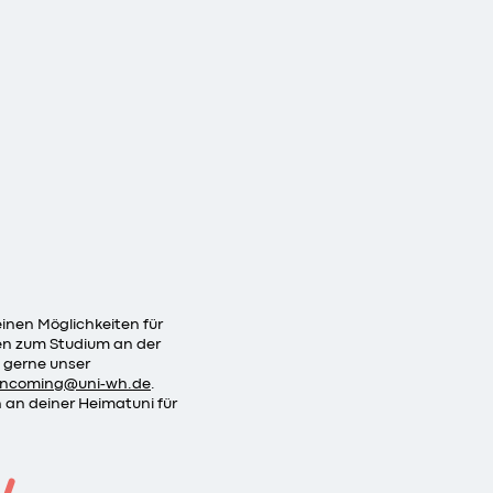
einen Möglichkeiten für
gen zum Studium an der
 gerne unser
-incoming
@
uni-wh
.
de
.
h an deiner Heimatuni für