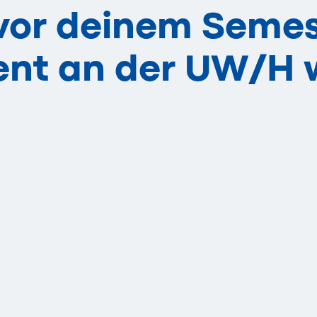
 vor deinem Semes
ent an der
UW/H
w