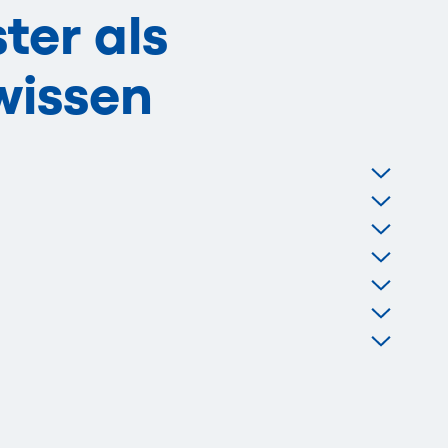
ter als
issen