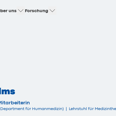
ber uns
Forschung
lms
itarbeiterin
t (Department für Humanmedizin)
|
Lehrstuhl für Medizinth