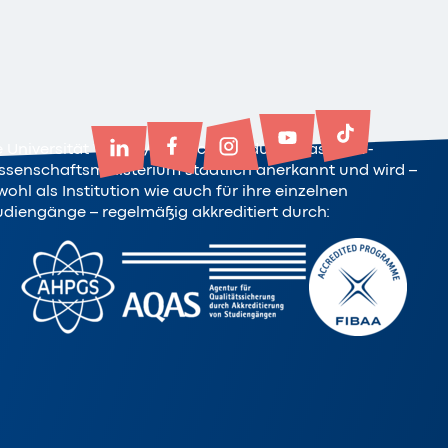
e Universität Witten/Herdecke ist durch das NRW-
ssenschaftsministerium staatlich anerkannt und wird –
ohl als Institution wie auch für ihre einzelnen
udiengänge – regelmäßig akkreditiert durch: