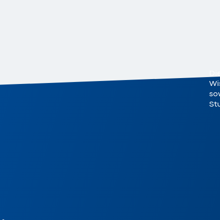
Di
Wi
sow
St