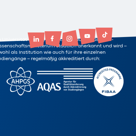
e Universität Witten/Herdecke ist durch das NRW-
ssenschaftsministerium staatlich anerkannt und wird –
ohl als Institution wie auch für ihre einzelnen
udiengänge – regelmäßig akkreditiert durch: