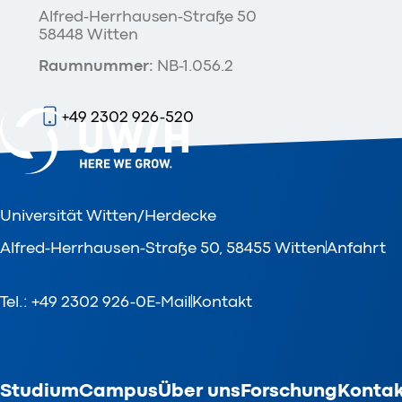
Alfred-Herrhausen-Straße 50
58448 Witten
Raumnummer:
NB-1.056.2
+49 2302 926-520
E-Mail
V-Card
Universität Witten/Herdecke
Alfred-Herrhausen-Straße 50, 58455 Witten
Anfahrt
Tel.: +49 2302 926-0
E-Mail
Kontakt
Studium
Campus
Über uns
Forschung
Kontak