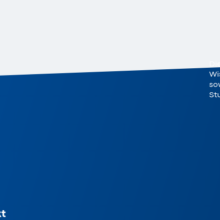
Di
Wi
sow
St
t