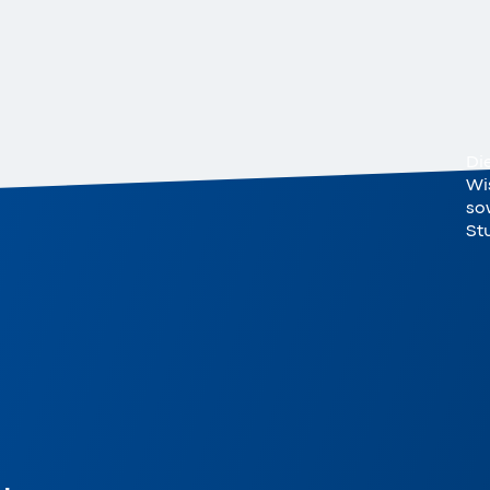
Di
Wi
sow
St