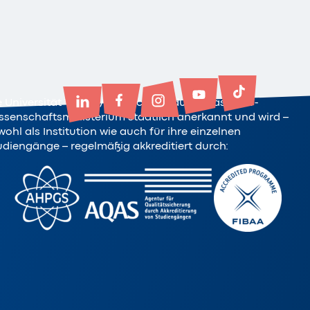
e Universität Witten/Herdecke ist durch das NRW-
ssenschaftsministerium staatlich anerkannt und wird –
ohl als Institution wie auch für ihre einzelnen
udiengänge – regelmäßig akkreditiert durch: