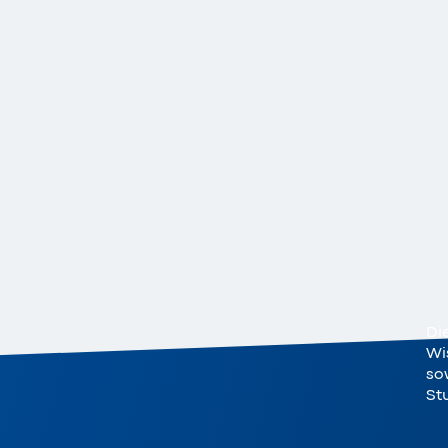
Di
Wi
sow
St