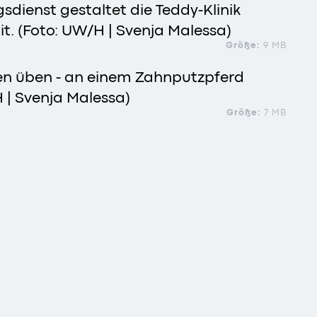
sdienst gestaltet die Teddy-Klinik
it. (Foto: UW/H | Svenja Malessa)
Größe:
9 MB
n üben - an einem Zahnputzpferd
 | Svenja Malessa)
Größe:
7 MB