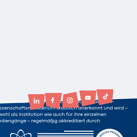
e Universität Witten/Herdecke ist durch das NRW-
ssenschaftsministerium staatlich anerkannt und wird –
ohl als Institution wie auch für ihre einzelnen
udiengänge – regelmäßig akkreditiert durch: