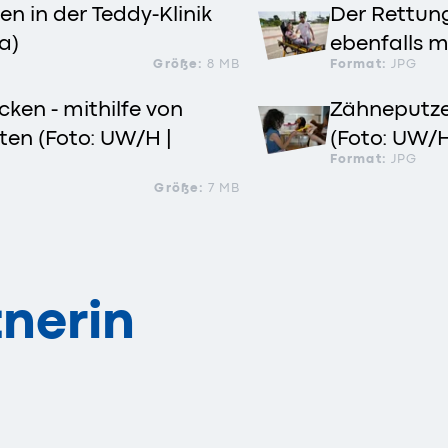
n in der Teddy-Klinik
Der Rettung
a)
ebenfalls m
Größe:
8 MB
Format:
JPG
ken - mithilfe von
Zähneputze
en (Foto: UW/H |
(Foto: UW/H
Format:
JPG
Größe:
7 MB
nerin