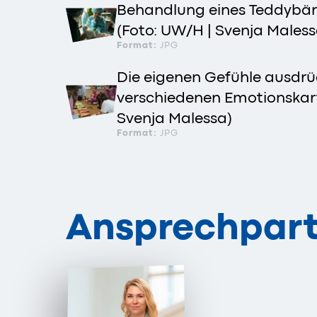
Behandlung eines Teddybäre
(Foto: UW/H | Svenja Maless
Format:
JPG
Die eigenen Gefühle ausdrüc
verschiedenen Emotionskart
Svenja Malessa)
Format:
JPG
Ansprechpart