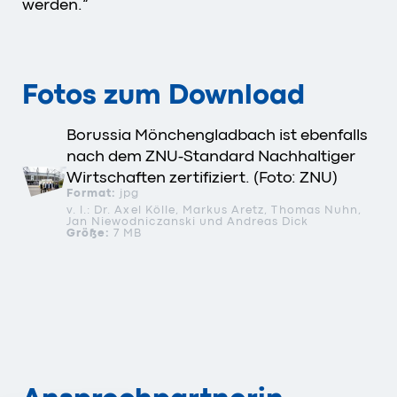
werden.“
Fotos zum Download
Borussia Mönchengladbach ist ebenfalls
nach dem ZNU-Standard Nachhaltiger
Wirtschaften zertifiziert. (Foto: ZNU)
Format:
jpg
v. l.: Dr. Axel Kölle, Markus Aretz, Thomas Nuhn,
Jan Niewodniczanski und Andreas Dick
Größe:
7 MB