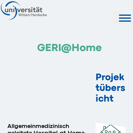
Suche
GERI@Home
Projek
tübers
icht
Allgemeinmedizinisch
geleitete Hospital-at-Home-