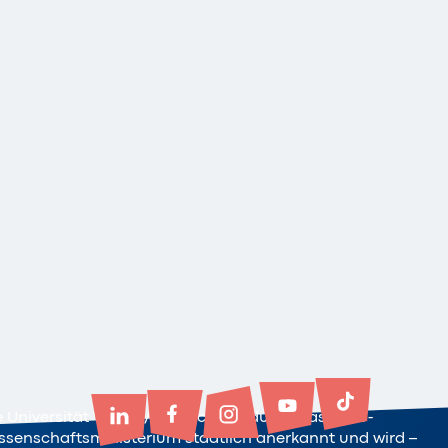
e Universität Witten/Herdecke ist durch das NRW-
ssenschaftsministerium staatlich anerkannt und wird –