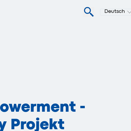
Deutsch
powerment -
y Projekt