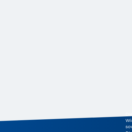
Di
Wi
sow