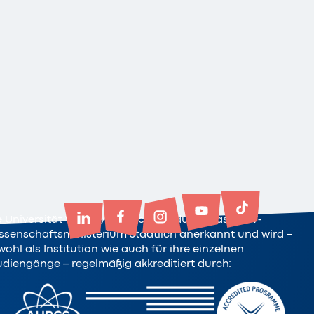
e Universität Witten/Herdecke ist durch das NRW-
ssenschaftsministerium staatlich anerkannt und wird –
ohl als Institution wie auch für ihre einzelnen
udiengänge – regelmäßig akkreditiert durch: