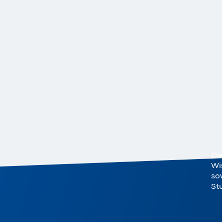
Di
Wi
sow
St
nomics