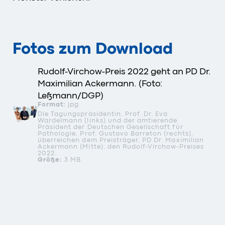
Fotos zum Download
Rudolf-Virchow-Preis 2022 geht an PD Dr.
Maximilian Ackermann. (Foto:
Leßmann/DGP)
Format:
jpg
Die Tagungspräsidentin, Prof. Dr. Eva
Wardelmann (links) und der amtierende
Präsident der Deutschen Gesellschaft für
Pathologie, Prof. Gustavo Barreton (rechts),
überreichen dem Preisträger, PD Dr. Maximilian
Ackermann (Mitte), den Rudolf-Virchow-Preises
2022.
Größe:
3 MB