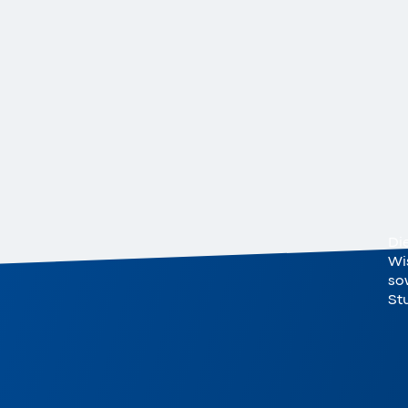
Di
Wi
sow
St