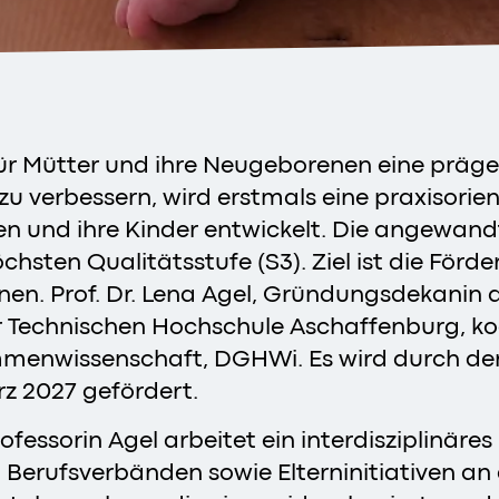
t für Mütter und ihre Neugeborenen eine prä
verbessern, wird erstmals eine praxisorient
nnen und ihre Kinder entwickelt. Die angewa
höchsten Qualitätsstufe (S3). Ziel ist die Fö
n. Prof. Dr. Lena Agel, Gründungsdekanin d
Technischen Hochschule Aschaffenburg, koord
mmenwissenschaft, DGHWi. Es wird durch d
rz 2027 gefördert.
ofessorin Agel arbeitet ein interdisziplinäre
Berufsverbänden sowie Elterninitiativen an de