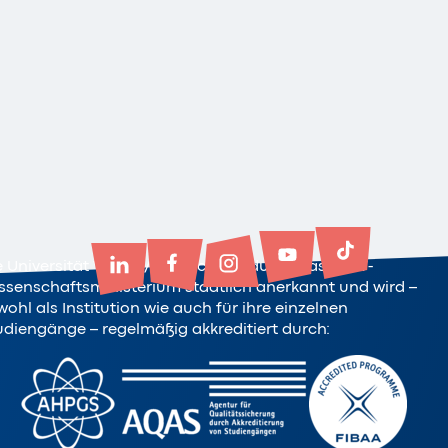
e Universität Witten/Herdecke ist durch das NRW-
ssenschaftsministerium staatlich anerkannt und wird –
ohl als Institution wie auch für ihre einzelnen
udiengänge – regelmäßig akkreditiert durch: