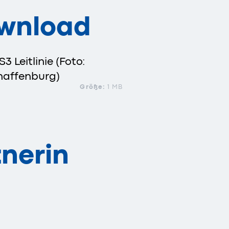
ownload
3 Leitlinie (Foto:
haffenburg)
Größe:
1 MB
nerin