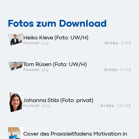
Fotos zum Download
Heiko Kleve (Foto: UW/H)
Format:
jpg
Größe:
3 MB
Tom Rüsen (Foto: UW/H)
Format:
jpg
Größe:
11 MB
Johanna Stibi (Foto: privat)
Format:
png
Größe:
323 KB
Cover des Praxisleitfadens Motivation in