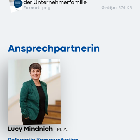
der Unternehmerfamilie
Format:
png
Größe:
574 KB
Ansprechpartnerin
Lucy Mindnich
, M. A.
Referentin Kommunikation