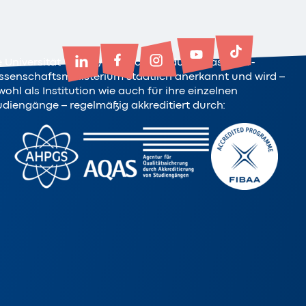
e Universität Witten/Herdecke ist durch das NRW-
ssenschaftsministerium staatlich anerkannt und wird –
ohl als Institution wie auch für ihre einzelnen
udiengänge – regelmäßig akkreditiert durch: