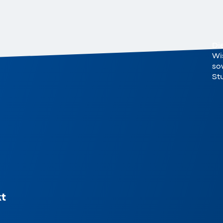
Di
Wi
sow
St
t