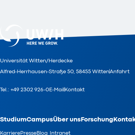
Universität Witten/Herdecke
Alfred-Herrhausen-Straße 50, 58455 Witten
Anfahrt
Tel.: +49 2302 926-0
E-Mail
Kontakt
Studium
Campus
Über uns
Forschung
Kontak
Karriere
Presse
Blog
Intranet