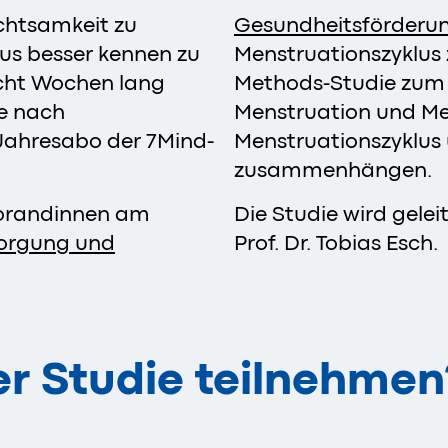
chtsamkeit zu
Gesundheitsförderu
us besser kennen zu
Menstruationszyklus 
acht Wochen lang
Methods-Studie zu
e nach
Menstruation und Med
Jahresabo der 7Mind-
Menstruationszyklus 
zusammenhängen.
torandinnen am
Die Studie wird gelei
rsorgung und
Prof. Dr. Tobias Esch.
r Studie teilnehmen