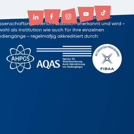
e Universität Witten/Herdecke ist durch das NRW-
ssenschaftsministerium staatlich anerkannt und wird –
ohl als Institution wie auch für ihre einzelnen
udiengänge – regelmäßig akkreditiert durch: