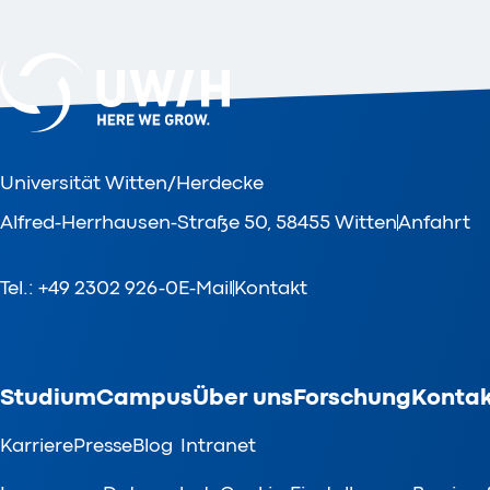
Universität Witten/Herdecke
Alfred-Herrhausen-Straße 50, 58455 Witten
Anfahrt
Tel.: +49 2302 926-0
E-Mail
Kontakt
Studium
Campus
Über uns
Forschung
Kontak
Karriere
Presse
Blog
Intranet