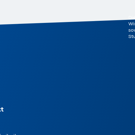
Di
Wi
sow
St
t