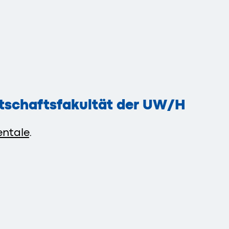
rtschaftsfakultät der UW/H
entale
.