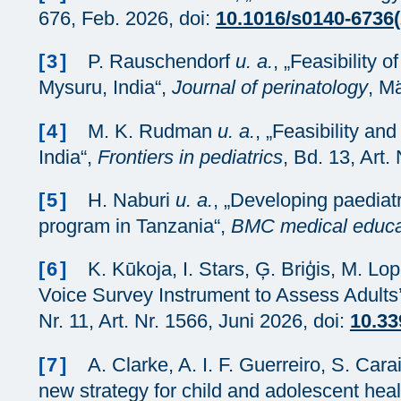
676, Feb. 2026, doi:
10.1016/s0140-6736(
[3]
P. Rauschendorf
u. a.
, „Feasibility 
Mysuru, India“,
Journal of perinatology
, M
[4]
M. K. Rudman
u. a.
, „Feasibility an
India“,
Frontiers in pediatrics
, Bd. 13, Art.
[5]
H. Naburi
u. a.
, „Developing paediatr
program in Tanzania“,
BMC medical educa
[6]
K. Kūkoja, I. Stars, Ģ. Briģis, M. Lo
Voice Survey Instrument to Assess Adult
Nr. 11, Art. Nr. 1566, Juni 2026, doi:
10.33
[7]
A. Clarke, A. I. F. Guerreiro, S. Cara
new strategy for child and adolescent hea