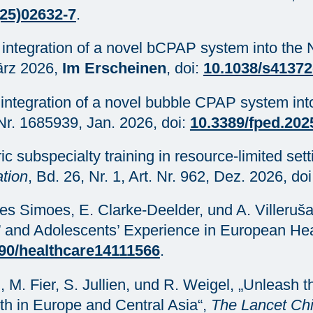
25)02632-7
.
of integration of a novel bCPAP system into the 
ärz 2026,
Im Erscheinen
, doi:
10.1038/s41372
d integration of a novel bubble CPAP system int
 Nr. 1685939, Jan. 2026, doi:
10.3389/fped.202
ic subspecialty training in resource-limited sett
tion
, Bd. 26, Nr. 1, Art. Nr. 962, Dez. 2026, do
pes Simoes, E. Clarke-Deelder, und A. Villeruša
s’ and Adolescents’ Experience in European He
90/healthcare14111566
.
i, M. Fier, S. Jullien, und R. Weigel, „Unleash t
lth in Europe and Central Asia“,
The Lancet Chi