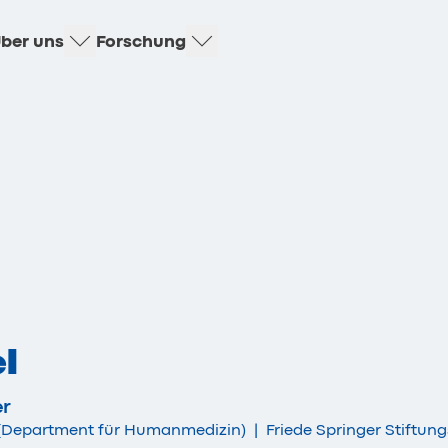
ber uns
Forschung
l
er
t (Department für Humanmedizin)
|
Friede Springer Stiftun