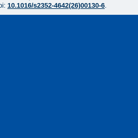
oi:
10.1016/s2352-4642(26)00130-6
.