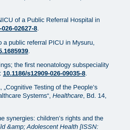
NICU of a Public Referral Hospital in
-026-02627-8
.
o a public referral PICU in Mysuru,
5.1685939
.
ings; the first neonatology subspeciality
i:
10.1186/s12909-026-09035-8
.
, „Cognitive Testing of the People’s
althcare Systems“,
Healthcare
, Bd. 14,
he synergies: children’s rights and the
ld &amp; Adolescent Health [ISSN: