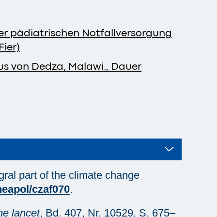
der pädiatrischen Notfallversorgung
ier)
us von Dedza, Malawi., Dauer
gral part of the climate change
heapol/czaf070
.
he lancet
, Bd. 407, Nr. 10529, S. 675–