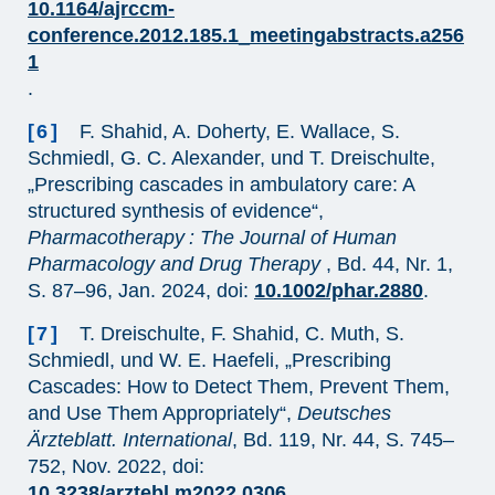
10.1164/ajrccm-
conference.2012.185.1_meetingabstracts.a256
1
.
[6]
F. Shahid, A. Doherty, E. Wallace, S.
Schmiedl, G. C. Alexander, und T. Dreischulte,
„Prescribing cascades in ambulatory care: A
structured synthesis of evidence“,
Pharmacotherapy : The Journal of Human
Pharmacology and Drug Therapy
, Bd. 44, Nr. 1,
S. 87–96, Jan. 2024, doi:
10.1002/phar.2880
.
[7]
T. Dreischulte, F. Shahid, C. Muth, S.
Schmiedl, und W. E. Haefeli, „Prescribing
Cascades: How to Detect Them, Prevent Them,
and Use Them Appropriately“,
Deutsches
Ärzteblatt. International
, Bd. 119, Nr. 44, S. 745–
752, Nov. 2022, doi:
10.3238/arztebl.m2022.0306
.