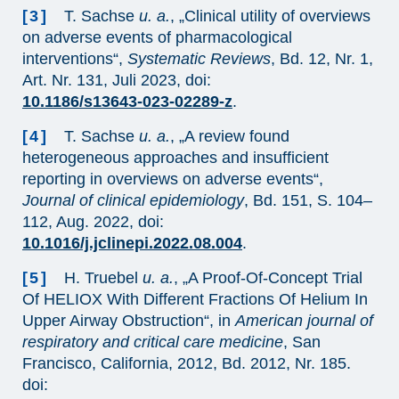
[3]
T. Sachse
u. a.
, „Clinical utility of overviews
on adverse events of pharmacological
interventions“,
Systematic Reviews
, Bd. 12, Nr. 1,
Art. Nr. 131, Juli 2023, doi:
10.1186/s13643-023-02289-z
.
[4]
T. Sachse
u. a.
, „A review found
heterogeneous approaches and insufficient
reporting in overviews on adverse events“,
Journal of clinical epidemiology
, Bd. 151, S. 104–
112, Aug. 2022, doi:
10.1016/j.jclinepi.2022.08.004
.
[5]
H. Truebel
u. a.
, „A Proof-Of-Concept Trial
Of HELIOX With Different Fractions Of Helium In
Upper Airway Obstruction“, in
American journal of
respiratory and critical care medicine
, San
Francisco, California, 2012, Bd. 2012, Nr. 185.
doi: