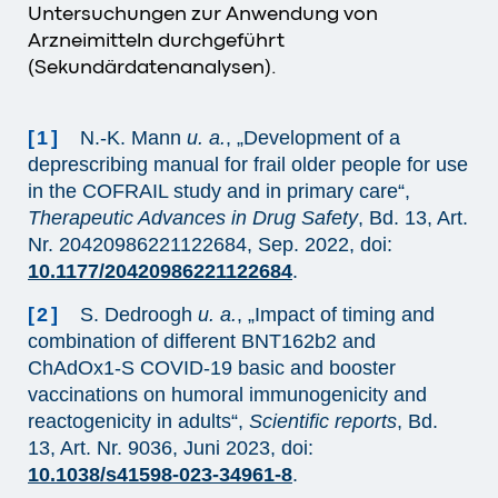
Untersuchungen zur Anwendung von
Arzneimitteln durchgeführt
(Sekundärdatenanalysen).
[1]
N.-K. Mann
u. a.
, „Development of a
deprescribing manual for frail older people for use
in the COFRAIL study and in primary care“,
Therapeutic Advances in Drug Safety
, Bd. 13, Art.
Nr. 20420986221122684, Sep. 2022, doi:
10.1177/20420986221122684
.
[2]
S. Dedroogh
u. a.
, „Impact of timing and
combination of different BNT162b2 and
ChAdOx1-S COVID-19 basic and booster
vaccinations on humoral immunogenicity and
reactogenicity in adults“,
Scientific reports
, Bd.
13, Art. Nr. 9036, Juni 2023, doi:
10.1038/s41598-023-34961-8
.