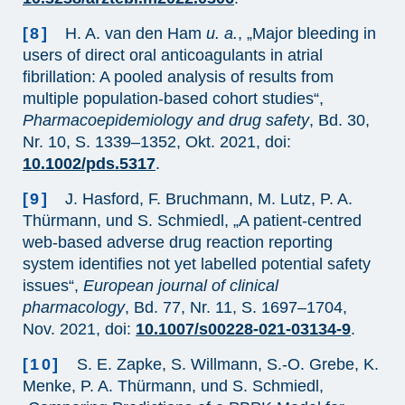
[8]
H. A. van den Ham
u. a.
, „Major bleeding in
users of direct oral anticoagulants in atrial
fibrillation: A pooled analysis of results from
multiple population‐based cohort studies“,
Pharmacoepidemiology and drug safety
, Bd. 30,
Nr. 10, S. 1339–1352, Okt. 2021, doi:
10.1002/pds.5317
.
[9]
J. Hasford, F. Bruchmann, M. Lutz, P. A.
Thürmann, und S. Schmiedl, „A patient-centred
web-based adverse drug reaction reporting
system identifies not yet labelled potential safety
issues“,
European journal of clinical
pharmacology
, Bd. 77, Nr. 11, S. 1697–1704,
Nov. 2021, doi:
10.1007/s00228-021-03134-9
.
[10]
S. E. Zapke, S. Willmann, S.-O. Grebe, K.
Menke, P. A. Thürmann, und S. Schmiedl,