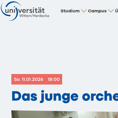
Studium
Campus
Ü
So. 11.01.2026
18:00
Das junge orch