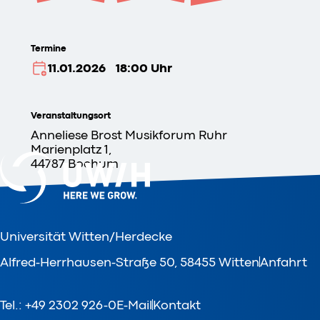
Termine
11.01.2026
18:00 Uhr
Veranstaltungsort
Anneliese Brost Musikforum Ruhr
Marienplatz 1,
44787 Bochum
Bereich
WittenLab. Zukunftslabor Studium fundamental
Universität Witten/Herdecke
Veranstalter
Alfred-Herrhausen-Straße 50, 58455 Witten
Anfahrt
WittenLab. Zukunftslabor Studium fundamental
Tel.: +49 2302 926-0
E-Mail
Kontakt