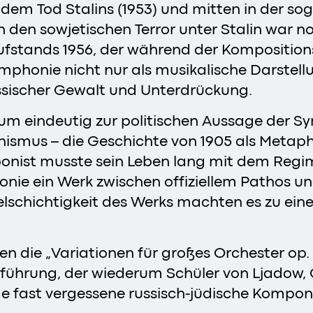
 dem Tod Stalins (1953) und mitten in der s
 den sowjetischen Terror unter Stalin war no
ufstands 1956, der während der Kompositio
ymphonie nicht nur als musikalische Darstell
össischer Gewalt und Unterdrückung.
um eindeutig zur politischen Aussage der Sy
alinismus – die Geschichte von 1905 als Metap
onist musste sein Leben lang mit dem Regime
nie ein Werk zwischen offiziellem Pathos un
elschichtigkeit des Werks machten es zu ein
die „Variationen für großes Orchester op. 
ufführung, der wiederum Schüler von Ljadow
e fast vergessene russisch-jüdische Komponi