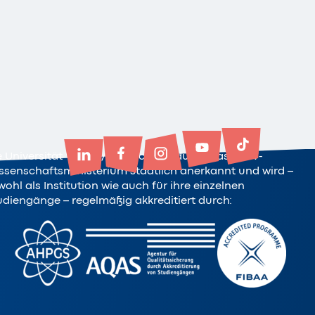
e Universität Witten/Herdecke ist durch das NRW-
ssenschaftsministerium staatlich anerkannt und wird –
ohl als Institution wie auch für ihre einzelnen
udiengänge – regelmäßig akkreditiert durch: