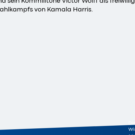
d sein Kommilitone Victor Wolff als freiwil
Wahlkampfs von Kamala Harris.
Di
Wi