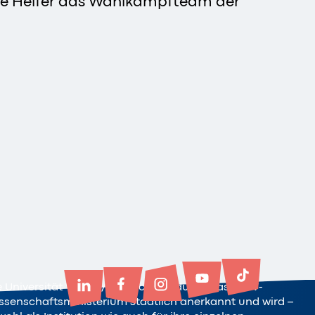
lige Helfer das Wahlkampfteam der
e Universität Witten/Herdecke ist durch das NRW-
ssenschaftsministerium staatlich anerkannt und wird –