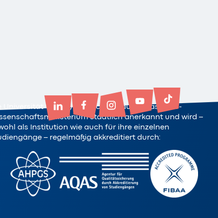
e Universität Witten/Herdecke ist durch das NRW-
ssenschaftsministerium staatlich anerkannt und wird –
ohl als Institution wie auch für ihre einzelnen
udiengänge – regelmäßig akkreditiert durch: