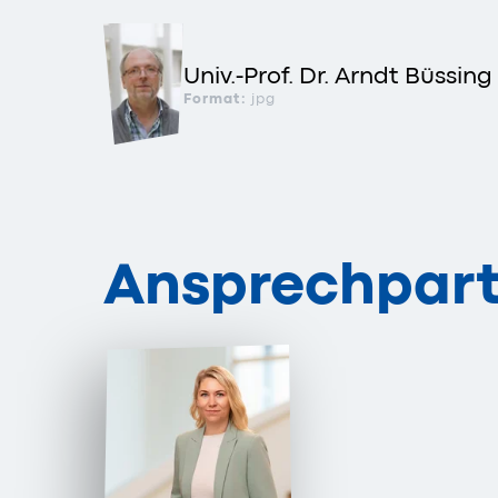
Univ.-Prof. Dr. Arndt Büssin
Format:
jpg
Ansprechpart