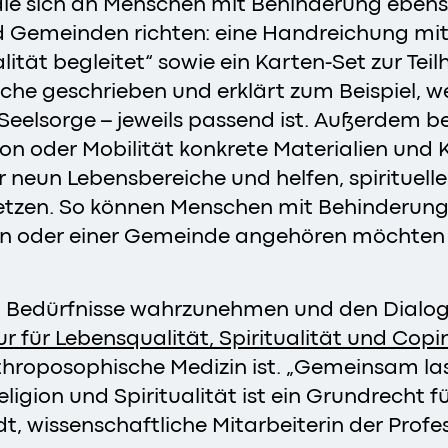
 die sich an Menschen mit Behinderung eben
d Gemeinden richten: eine Handreichung mit 
tät begleitet“ sowie ein Karten-Set zur Tei
che geschrieben und erklärt zum Beispiel, w
r Seelsorge – jeweils passend ist. Außerdem 
 oder Mobilität konkrete Materialien und K
 neun Lebensbereiche und helfen, spirituell
etzen. So können Menschen mit Behinderung 
n oder einer Gemeinde angehören möchten –
nen Bedürfnisse wahrzunehmen und den Dialo
ur für Lebensqualität, Spiritualität und Copi
throposophische Medizin ist. „Gemeinsam las
ligion und Spiritualität ist ein Grundrecht f
, wissenschaftliche Mitarbeiterin der Profes