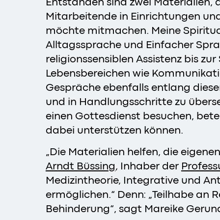
Entstanden sind zwei Materialien,
Mitarbeitende in Einrichtungen un
möchte mitmachen. Meine Spirituali
Alltagssprache und Einfacher Spra
religionssensiblen Assistenz bis zu
Lebensbereichen wie Kommunikation
Gespräche ebenfalls entlang dieser
und in Handlungsschritte zu übers
einen Gottesdienst besuchen, bete
dabei unterstützen können.
„Die Materialien helfen, die eige
Arndt Büssing
, Inhaber der
Profess
Medizintheorie, Integrative und An
ermöglichen.“ Denn: „Teilhabe an Re
Behinderung“, sagt Mareike Gerundt