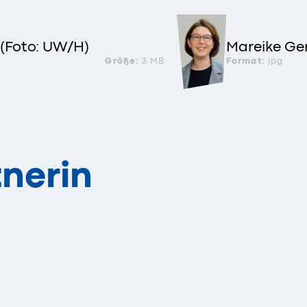
g (Foto: UW/H)
Mareike Ger
Größe:
3 MB
Format:
jpg
nerin