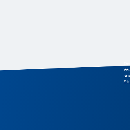
Di
Wi
sow
St