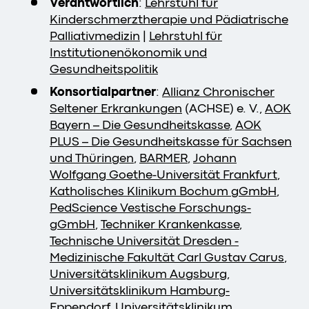
Verantwortlich
:
Lehrstuhl für
Kinderschmerztherapie und Pädiatrische
Palliativmedizin
|
Lehrstuhl für
Institutionenökonomik und
Gesundheitspolitik
Konsortialpartner
:
Allianz Chronischer
Seltener Erkrankungen
(ACHSE) e. V.,
AOK
Bayern – Die Gesundheitskasse
,
AOK
PLUS – Die Gesundheitskasse für Sachsen
und Thüringen
,
BARMER
,
Johann
Wolfgang Goethe-Universität Frankfurt
,
Katholisches Klinikum Bochum gGmbH
,
PedScience Vestische Forschungs-
gGmbH
,
Techniker Krankenkasse
,
Technische Universität Dresden -
Medizinische Fakultät Carl Gustav Carus
,
Universitätsklinikum Augsburg
,
Universitätsklinikum Hamburg-
Eppendorf
,
Universitätsklinikum