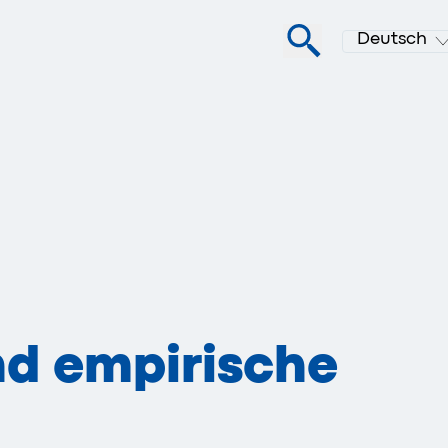
Deutsch
nd empirische