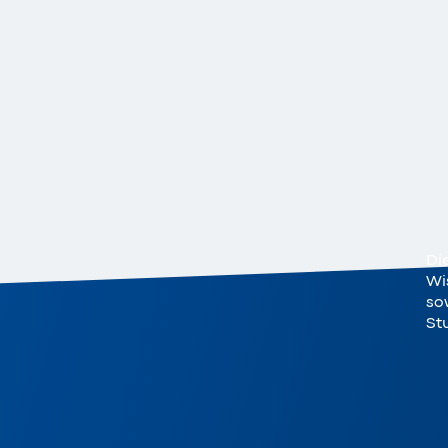
Di
Wi
sow
St
er-