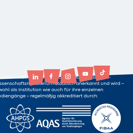
e Universität Witten/Herdecke ist durch das NRW-
ssenschaftsministerium staatlich anerkannt und wird –
ohl als Institution wie auch für ihre einzelnen
udiengänge – regelmäßig akkreditiert durch: