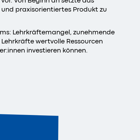
 vor. Von Beginn an setzte das
nd praxisorientiertes Produkt zu
tems: Lehrkräftemangel, zunehmende
 Lehrkräfte wertvolle Ressourcen
ler:innen investieren können.