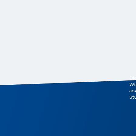
Di
Wi
sow
St