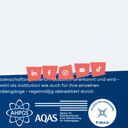
e Universität Witten/Herdecke ist durch das NRW-
ssenschaftsministerium staatlich anerkannt und wird –
ohl als Institution wie auch für ihre einzelnen
udiengänge – regelmäßig akkreditiert durch: