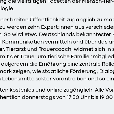
ng die vielfältigen Facetten der Mensch-Tier
ologie.
k einer breiten Öffentlichkeit zugänglich zu
azu werden zehn Expert:innen aus verschied
n. So wird etwa Deutschlands bekanntester
d Kommunikation vermitteln und über das 
r, Tierarzt und Trauercoach, widmet sich in
r mit der Trauer um tierische Familienmitgli
t außerdem die Ernährung eine zentrale Rol
ark zeigen, wie staatliche Förderung, Dialo
n Lebensmittelsektor vorantreiben und so e
erten kostenlos und online zugänglich. Alle V
entlich donnerstags von 17:30 Uhr bis 19:00 