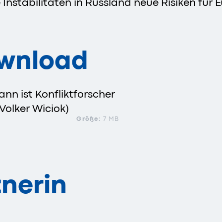
 Instabilitäten in Russland neue Risiken für 
ownload
ann ist Konfliktforscher
Volker Wiciok)
Größe:
7 MB
nerin