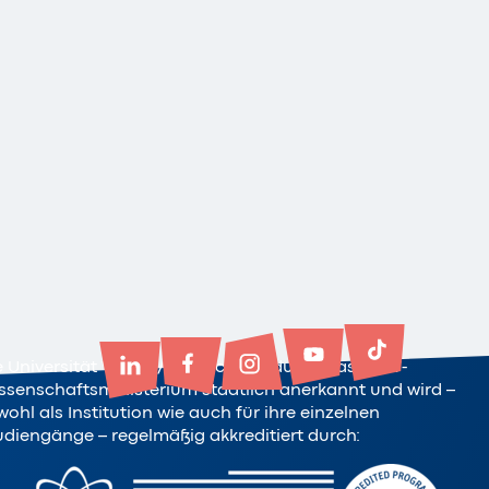
e Universität Witten/Herdecke ist durch das NRW-
ssenschaftsministerium staatlich anerkannt und wird –
ohl als Institution wie auch für ihre einzelnen
udiengänge – regelmäßig akkreditiert durch: