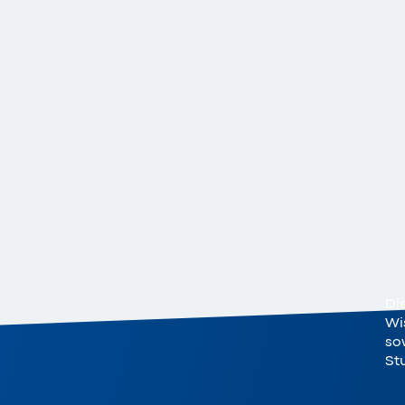
Di
Wi
sow
St