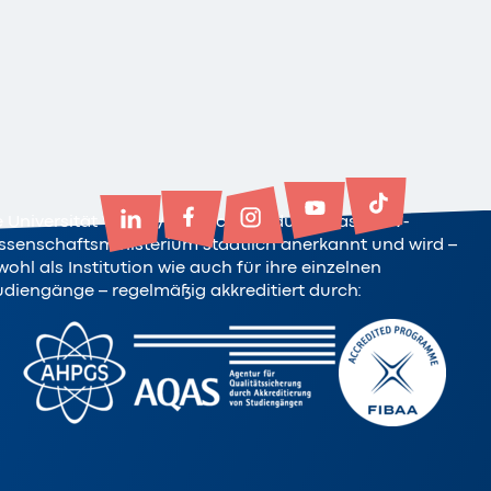
e Universität Witten/Herdecke ist durch das NRW-
ssenschaftsministerium staatlich anerkannt und wird –
ohl als Institution wie auch für ihre einzelnen
udiengänge – regelmäßig akkreditiert durch: