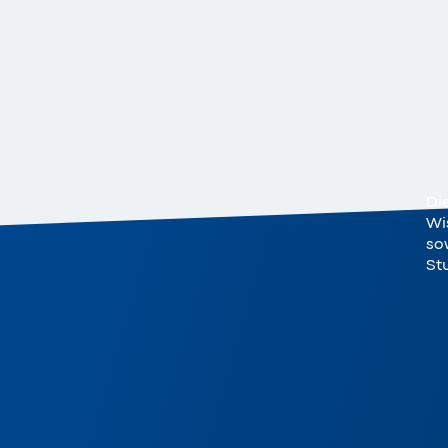
Di
Wi
sow
St