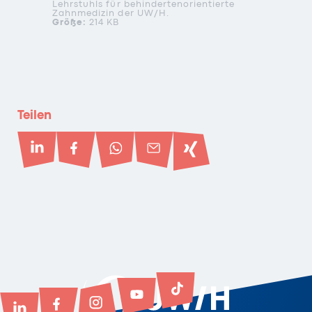
Lehrstuhls für behindertenorientierte
Zahnmedizin der
UW/H
.
Größe:
214 KB
Teilen